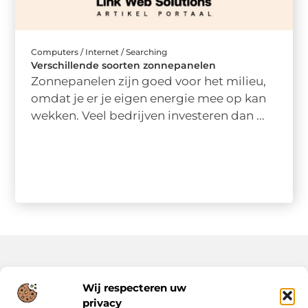
Computers / Internet / Searching
Verschillende soorten zonnepanelen
Zonnepanelen zijn goed voor het milieu,
omdat je er je eigen energie mee op kan
wekken. Veel bedrijven investeren dan ...
Onze informatie
Wij respecteren uw
privacy
Backlinks Kopen: Slimme Strategie of Risicovolle Keuze?
Inkomsten Genereren met Jouw Website: Zo Maak Je er een Verdienmodel van