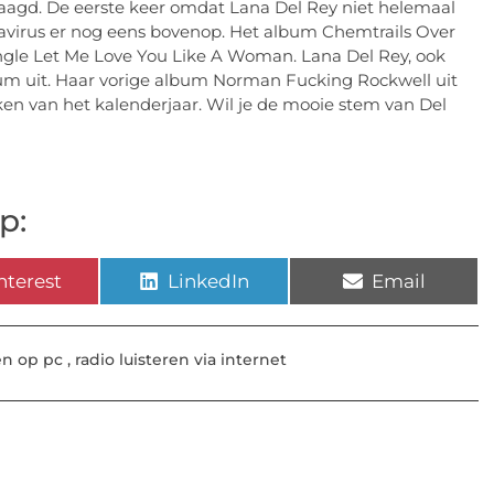
raagd. De eerste keer omdat Lana Del Rey niet helemaal
avirus er nog eens bovenop. Het album Chemtrails Over
ngle Let Me Love You Like A Woman. Lana Del Rey, ook
bum uit. Haar vorige album Norman Fucking Rockwell uit
ken van het kalenderjaar. Wil je de mooie stem van Del
p:
nterest
LinkedIn
Email
ren op pc
,
radio luisteren via internet