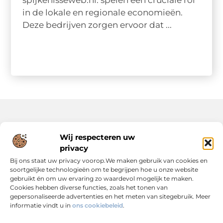
spijkenisseweb.nl. spelen een cruciale rol
in de lokale en regionale economieën.
Deze bedrijven zorgen ervoor dat ...
Onze informatie
Wij respecteren uw
privacy
Backlinks Kopen: Slimme Strategie of Risicovolle Keuze?
Inkomsten Genereren met Jouw Website: Zo Maak Je er een Verdienmodel van
Bij ons staat uw privacy voorop.We maken gebruik van cookies en
soortgelijke technologieën om te begrijpen hoe u onze website
gebruikt én om uw ervaring zo waardevol mogelijk te maken.
Cookies hebben diverse functies, zoals het tonen van
gepersonaliseerde advertenties en het meten van sitegebruik. Meer
informatie vindt u in
ons cookiebeleid
.
Dé Centrale Hub voor Kennis, Inspiratie en Expertise