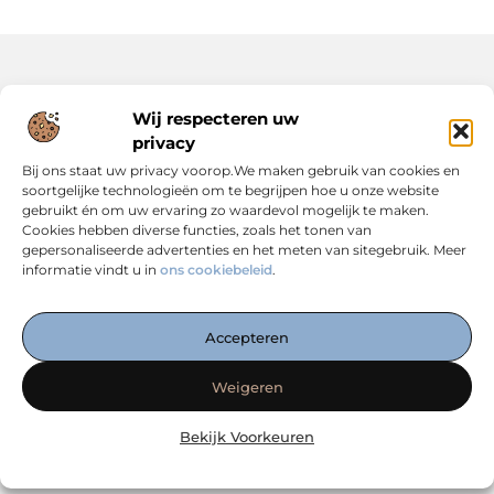
Onze informatie
Wij respecteren uw
privacy
Backlinks Kopen: Slimme Strategie of Risicovolle Keuze?
Inkomsten Genereren met Jouw Website: Zo Maak Je er een Verdienmodel van
Bij ons staat uw privacy voorop.We maken gebruik van cookies en
soortgelijke technologieën om te begrijpen hoe u onze website
gebruikt én om uw ervaring zo waardevol mogelijk te maken.
Cookies hebben diverse functies, zoals het tonen van
gepersonaliseerde advertenties en het meten van sitegebruik. Meer
informatie vindt u in
ons cookiebeleid
.
Dé Centrale Hub voor Kennis, Inspiratie en Expertise
— Verken boeiende blogs, slimme strategieën en praktische
Accepteren
inzichten die jouw online succes versterken. Alles
overzichtelijk op één plek. Start vandaag met ontdekken op
Weigeren
linkwebsolutions.nl!
Bekijk Voorkeuren
@2025 www.linkwebsolutions.nl.All Right Reserved.