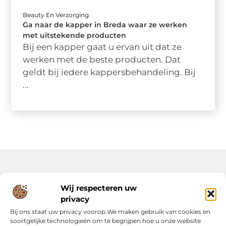
Beauty En Verzorging
Ga naar de kapper in Breda waar ze werken
met uitstekende producten
Bij een kapper gaat u ervan uit dat ze
werken met de beste producten. Dat
geldt bij iedere kappersbehandeling. Bij
...
Onze informatie
Wij respecteren uw
privacy
Backlinks Kopen: Slimme Strategie of Risicovolle Keuze?
Inkomsten Genereren met Jouw Website: Zo Maak Je er een Verdienmodel van
Bij ons staat uw privacy voorop.We maken gebruik van cookies en
soortgelijke technologieën om te begrijpen hoe u onze website