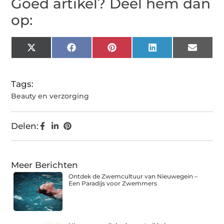
Goed artikel? Deel hem dan
op:
X
Facebook
Pinterest
LinkedIn
Email
(Twitter)
Tags:
Beauty en verzorging
Delen:
Meer Berichten
Ontdek de Zwemcultuur van Nieuwegein –
Een Paradijs voor Zwemmers