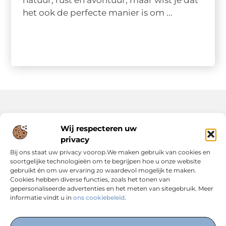
natuur, rust en avontuur, maar wist je dat
het ook de perfecte manier is om ...
Onze informatie
Wij respecteren uw
privacy
Backlinks Kopen: Slimme Strategie of Risicovolle Keuze?
Inkomsten Genereren met Jouw Website: Zo Maak Je er een Verdienmodel van
Bij ons staat uw privacy voorop.We maken gebruik van cookies en
soortgelijke technologieën om te begrijpen hoe u onze website
gebruikt én om uw ervaring zo waardevol mogelijk te maken.
Cookies hebben diverse functies, zoals het tonen van
gepersonaliseerde advertenties en het meten van sitegebruik. Meer
informatie vindt u in
ons cookiebeleid
.
Dé Centrale Hub voor Kennis, Inspiratie en Expertise
— Verken boeiende blogs, slimme strategieën en praktische