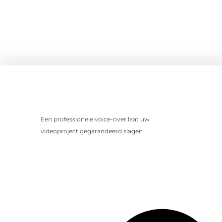
Een professionele voice-over laat uw
videoproject gegarandeerd slagen