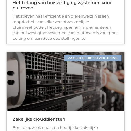
Het belang van huisvestigingssystemen voor
pluimvee
Het streven naar efficiëntie en dierenwelzijn is een
topprioriteit voor elke verantwoordelijke
pluimveehouder. Het begrijpen en implementeren
van huisvestigingssystemen voor pluimvee is van groot
belang om aan deze doelstellingen te
ZAKELIJKE DIENSTVERLENING
Zakelijke clouddiensten
Bent u op zoek naar een bedrijf dat zakelijke