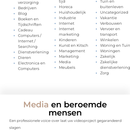
tijd
Tuin en
verzorging
Horeca
buitenleven
Bedrijven
Huishoudelijk
Uncategorized
Blog
Industrie
Vakantie
Boeken en
Internet
Verbouwen
Tijdschriften
Internet
Vervoer en
Cadeau
marketing
transport
Computers /
Kinderen
Winkelen
Internet /
Kunst en Kitsch
Woning en Tui
Searching
Management
Woningen
Dienstverlening
Marketing
Zakelijk
Dieren
Media
Zakelijke
Electronica en
Meubels
dienstverlenin
Computers
Zorg
Media
en beroemde
mensen
Een professionele voice-over laat uw videoproject gegarandeerd
slagen