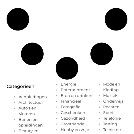
Energie
Mode en
Categorieën
Entertainment
Kleding
Eten en drinken
Muziek
Aanbiedingen
Financieel
Onderwijs
Architectuur
Fotografie
Rechten
Auto's en
Geschenken
Sport
Motoren
Gezondheid
Telefonie
Banen en
Groothandel
Testing
opleidingen
Hobby en vrije
Toerisme
Beauty en