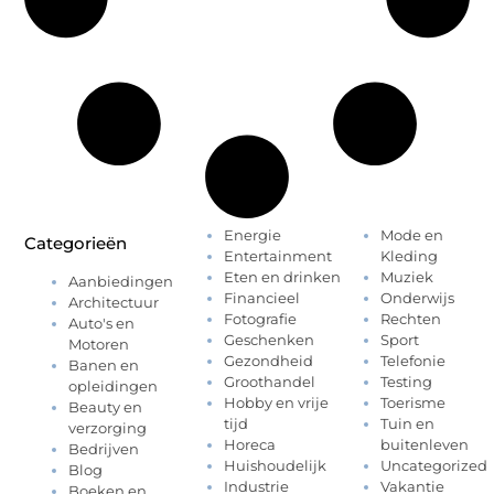
Energie
Mode en
Categorieën
Entertainment
Kleding
Eten en drinken
Muziek
Aanbiedingen
Financieel
Onderwijs
Architectuur
Fotografie
Rechten
Auto's en
Geschenken
Sport
Motoren
Gezondheid
Telefonie
Banen en
Groothandel
Testing
opleidingen
Hobby en vrije
Toerisme
Beauty en
tijd
Tuin en
verzorging
Horeca
buitenleven
Bedrijven
Huishoudelijk
Uncategorized
Blog
Industrie
Vakantie
Boeken en