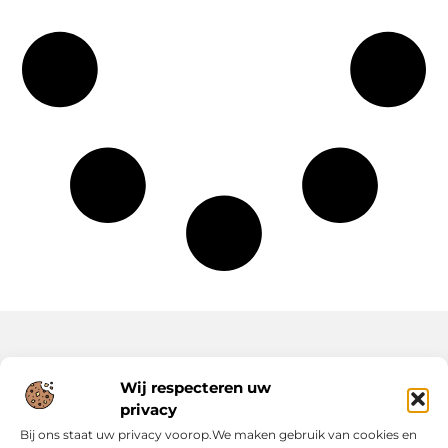
Onze informatie
Wij respecteren uw
privacy
Backlinks Kopen: Slimme Strategie of Risicovolle Keuze?
Inkomsten Genereren met Jouw Website: Zo Maak Je er een Verdienmodel van
Bij ons staat uw privacy voorop.We maken gebruik van cookies en