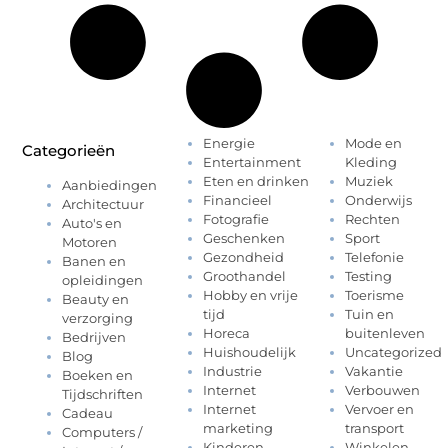
Energie
Mode en
Categorieën
Entertainment
Kleding
Eten en drinken
Muziek
Aanbiedingen
Financieel
Onderwijs
Architectuur
Fotografie
Rechten
Auto's en
Geschenken
Sport
Motoren
Gezondheid
Telefonie
Banen en
Groothandel
Testing
opleidingen
Hobby en vrije
Toerisme
Beauty en
tijd
Tuin en
verzorging
Horeca
buitenleven
Bedrijven
Huishoudelijk
Uncategorized
Blog
Industrie
Vakantie
Boeken en
Internet
Verbouwen
Tijdschriften
Internet
Vervoer en
Cadeau
marketing
transport
Computers /
Kinderen
Winkelen