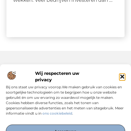
wekken. Veel bedrijven investeren dan ...
Onze informatie
Wij respecteren uw
privacy
Backlinks Kopen: Slimme Strategie of Risicovolle Keuze?
Inkomsten Genereren met Jouw Website: Zo Maak Je er een Verdienmodel van
Bij ons staat uw privacy voorop.We maken gebruik van cookies en
soortgelijke technologieën om te begrijpen hoe u onze website
gebruikt én om uw ervaring zo waardevol mogelijk te maken.
Cookies hebben diverse functies, zoals het tonen van
gepersonaliseerde advertenties en het meten van sitegebruik. Meer
informatie vindt u in
ons cookiebeleid
.
Dé Centrale Hub voor Kennis, Inspiratie en Expertise
— Verken boeiende blogs, slimme strategieën en praktische