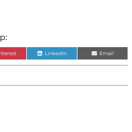
p:
nterest
LinkedIn
Email