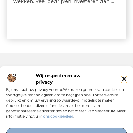
wekken. Veel bedrijven investeren dan ...
Onze informatie
Wij respecteren uw
privacy
Backlinks Kopen: Slimme Strategie of Risicovolle Keuze?
Inkomsten Genereren met Jouw Website: Zo Maak Je er een Verdienmodel van
Bij ons staat uw privacy voorop.We maken gebruik van cookies en
soortgelijke technologieën om te begrijpen hoe u onze website
gebruikt én om uw ervaring zo waardevol mogelijk te maken.
Cookies hebben diverse functies, zoals het tonen van
gepersonaliseerde advertenties en het meten van sitegebruik. Meer
informatie vindt u in
ons cookiebeleid
.
Dé Centrale Hub voor Kennis, Inspiratie en Expertise
— Verken boeiende blogs, slimme strategieën en praktische