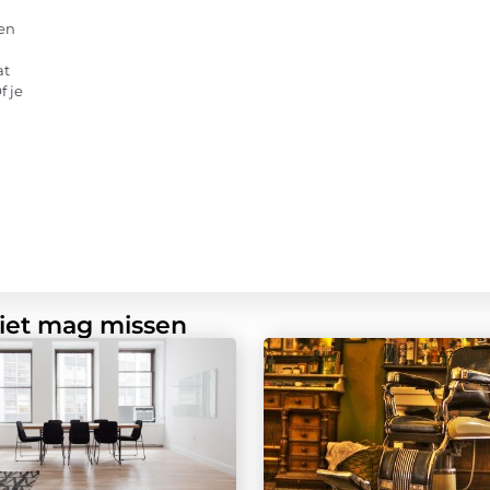
en
at
f je
niet mag missen