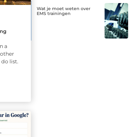
Wat je moet weten over
EMS trainingen
ing
n a
nother
do list.