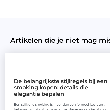
Artikelen die je niet mag mi
De belangrijkste stijlregels bij een
smoking kopen: details die
elegantie bepalen
Een stijlvolle smoking is meer dan een formeel kostuum;
het is een symbool van elegantie, klasse en aandacht voor