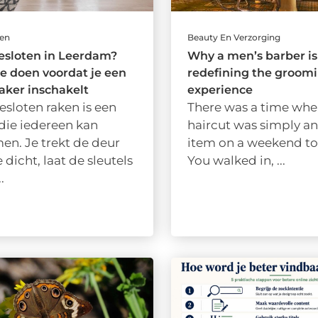
gen
Beauty En Verzorging
esloten in Leerdam?
Why a men’s barber is
je doen voordat je een
redefining the groom
aker inschakelt
experience
sloten raken is een
There was a time whe
 die iedereen kan
haircut was simply a
en. Je trekt de deur
item on a weekend to 
e dicht, laat de sleutels
You walked in, ...
.