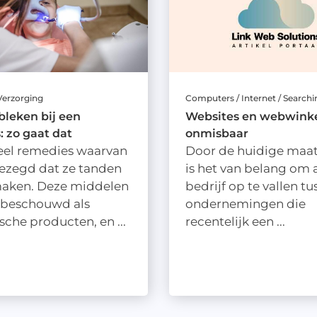
Verzorging
Computers / Internet / Searchi
leken bij een
Websites en webwinkel
: zo gaat dat
onmisbaar
veel remedies waarvan
Door de huidige maa
ezegd dat ze tanden
is het van belang om 
maken. Deze middelen
bedrijf op te vallen tu
beschouwd als
ondernemingen die
che producten, en ...
recentelijk een ...