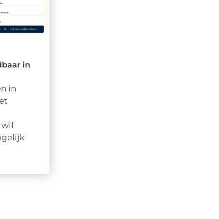
dbaar in
n in
et
 wil
gelijk