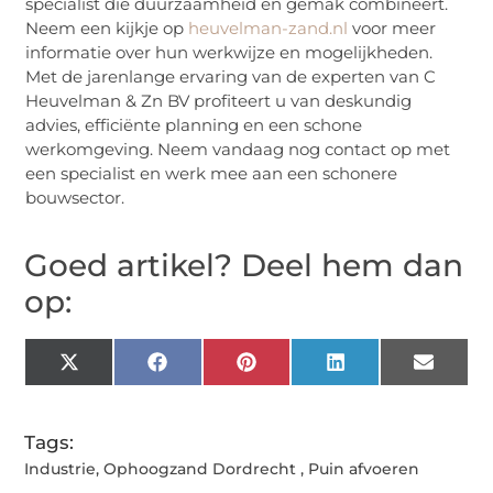
specialist die duurzaamheid en gemak combineert.
Neem een kijkje op
heuvelman-zand.nl
voor meer
informatie over hun werkwijze en mogelijkheden.
Met de jarenlange ervaring van de experten van C
Heuvelman & Zn BV profiteert u van deskundig
advies, efficiënte planning en een schone
werkomgeving. Neem vandaag nog contact op met
een specialist en werk mee aan een schonere
bouwsector.
Goed artikel? Deel hem dan
op:
X
Facebook
Pinterest
LinkedIn
Email
(Twitter)
Tags:
Industrie
,
Ophoogzand Dordrecht
,
Puin afvoeren