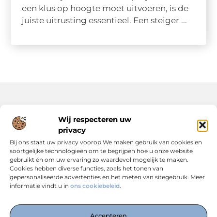
een klus op hoogte moet uitvoeren, is de
juiste uitrusting essentieel. Een steiger ...
Onze informatie
Wij respecteren uw
privacy
Backlinks Kopen: Slimme Strategie of Risicovolle Keuze?
Inkomsten Genereren met Jouw Website: Zo Maak Je er een Verdienmodel van
Bij ons staat uw privacy voorop.We maken gebruik van cookies en
soortgelijke technologieën om te begrijpen hoe u onze website
gebruikt én om uw ervaring zo waardevol mogelijk te maken.
Cookies hebben diverse functies, zoals het tonen van
gepersonaliseerde advertenties en het meten van sitegebruik. Meer
informatie vindt u in
ons cookiebeleid
.
Dé Centrale Hub voor Kennis, Inspiratie en Expertise
— Verken boeiende blogs, slimme strategieën en praktische
Accepteren