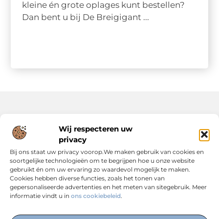
kleine én grote oplages kunt bestellen?
Dan bent u bij De Breigigant ...
Onze informatie
Wij respecteren uw
privacy
Backlinks Kopen: Slimme Strategie of Risicovolle Keuze?
Inkomsten Genereren met Jouw Website: Zo Maak Je er een Verdienmodel van
Bij ons staat uw privacy voorop.We maken gebruik van cookies en
soortgelijke technologieën om te begrijpen hoe u onze website
gebruikt én om uw ervaring zo waardevol mogelijk te maken.
Cookies hebben diverse functies, zoals het tonen van
gepersonaliseerde advertenties en het meten van sitegebruik. Meer
informatie vindt u in
ons cookiebeleid
.
Dé Centrale Hub voor Kennis, Inspiratie en Expertise