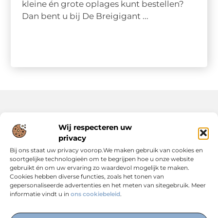
kleine én grote oplages kunt bestellen?
Dan bent u bij De Breigigant ...
Onze informatie
Wij respecteren uw
privacy
Backlinks Kopen: Slimme Strategie of Risicovolle Keuze?
Inkomsten Genereren met Jouw Website: Zo Maak Je er een Verdienmodel van
Bij ons staat uw privacy voorop.We maken gebruik van cookies en
soortgelijke technologieën om te begrijpen hoe u onze website
gebruikt én om uw ervaring zo waardevol mogelijk te maken.
Cookies hebben diverse functies, zoals het tonen van
gepersonaliseerde advertenties en het meten van sitegebruik. Meer
informatie vindt u in
ons cookiebeleid
.
Dé Centrale Hub voor Kennis, Inspiratie en Expertise