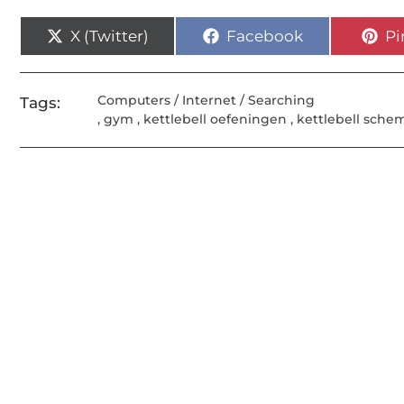
X (Twitter)
Facebook
Pi
Computers / Internet / Searching
Tags:
,
gym
,
kettlebell oefeningen
,
kettlebell sche