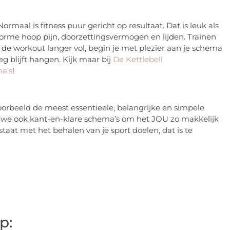
maal is fitness puur gericht op resultaat. Dat is leuk als
norme hoop pijn, doorzettingsvermogen en lijden. Trainen
 de workout langer vol, begin je met plezier aan je schema
 blijft hangen. Kijk maar bij
De Kettlebell
a’s
!
oorbeeld de meest essentieele, belangrijke en simpele
en we ook kant-en-klare schema’s om het JOU zo makkelijk
taat met het behalen van je sport doelen, dat is te
p: