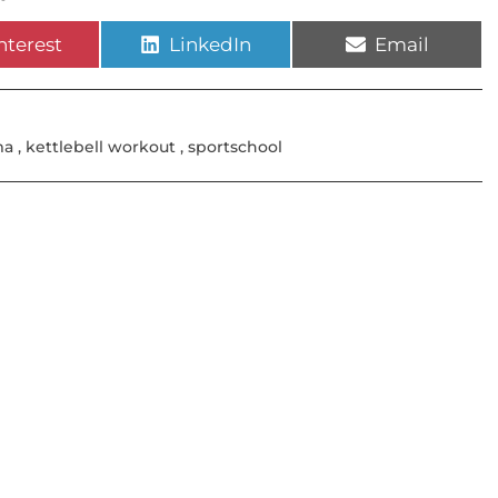
nterest
LinkedIn
Email
ma
,
kettlebell workout
,
sportschool