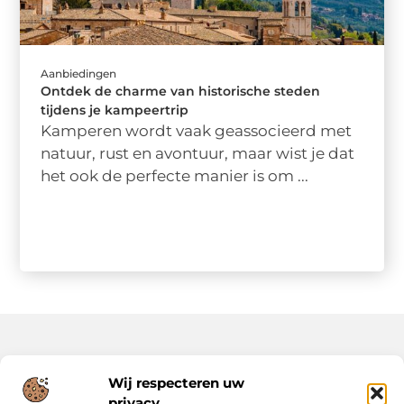
Aanbiedingen
Ontdek de charme van historische steden
tijdens je kampeertrip
Kamperen wordt vaak geassocieerd met
natuur, rust en avontuur, maar wist je dat
het ook de perfecte manier is om ...
Onze informatie
Wij respecteren uw
privacy
Backlinks Kopen: Slimme Strategie of Risicovolle Keuze?
Inkomsten Genereren met Jouw Website: Zo Maak Je er een Verdienmodel van