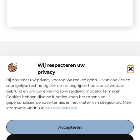
Onze informatie
Wij respecteren uw
privacy
Backlinks Kopen: Slimme Strategie of Risicovolle Keuze?
Inkomsten Genereren met Jouw Website: Zo Maak Je er een Verdienmodel van
Bij ons staat uw privacy voorop.We maken gebruik van cookies en
soortgelijke technologieën om te begrijpen hoe u onze website
gebruikt én om uw ervaring zo waardevol mogelijk te maken.
Cookies hebben diverse functies, zoals het tonen van
gepersonaliseerde advertenties en het meten van sitegebruik. Meer
informatie vindt u in
ons cookiebeleid
.
Dé Centrale Hub voor Kennis, Inspiratie en Expertise
— Verken boeiende blogs, slimme strategieën en praktische
Accepteren
inzichten die jouw online succes versterken. Alles
overzichtelijk op één plek. Start vandaag met ontdekken op