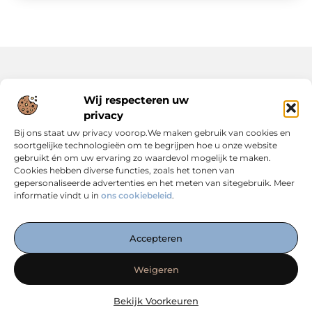
Onze informatie
Wij respecteren uw
privacy
Backlinks Kopen: Slimme Strategie of Risicovolle Keuze?
Inkomsten Genereren met Jouw Website: Zo Maak Je er een Verdienmodel van
Bij ons staat uw privacy voorop.We maken gebruik van cookies en
soortgelijke technologieën om te begrijpen hoe u onze website
gebruikt én om uw ervaring zo waardevol mogelijk te maken.
Cookies hebben diverse functies, zoals het tonen van
gepersonaliseerde advertenties en het meten van sitegebruik. Meer
informatie vindt u in
ons cookiebeleid
.
Dé Centrale Hub voor Kennis, Inspiratie en Expertise
— Verken boeiende blogs, slimme strategieën en praktische
Accepteren
inzichten die jouw online succes versterken. Alles
overzichtelijk op één plek. Start vandaag met ontdekken op
Weigeren
linkwebsolutions.nl!
Bekijk Voorkeuren