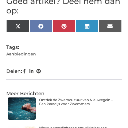
Goed artikel? Deel hem dan
op:
X
Facebook
Pinterest
LinkedIn
Email
(Twitter)
Tags:
Aanbiedingen
Delen:
Meer Berichten
Ontdek de Zwemcultuur van Nieuwegein –
Een Paradijs voor Zwemmers
Nieuwe vaardigheden ontwikkelen: een