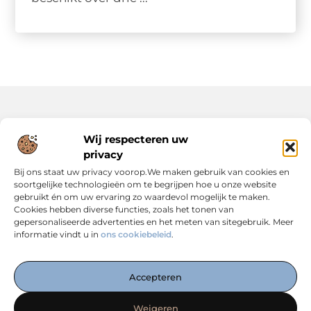
Onze informatie
Wij respecteren uw
privacy
Backlinks Kopen: Slimme Strategie of Risicovolle Keuze?
Inkomsten Genereren met Jouw Website: Zo Maak Je er een Verdienmodel van
Bij ons staat uw privacy voorop.We maken gebruik van cookies en
soortgelijke technologieën om te begrijpen hoe u onze website
gebruikt én om uw ervaring zo waardevol mogelijk te maken.
Cookies hebben diverse functies, zoals het tonen van
gepersonaliseerde advertenties en het meten van sitegebruik. Meer
informatie vindt u in
ons cookiebeleid
.
Dé Centrale Hub voor Kennis, Inspiratie en Expertise
— Verken boeiende blogs, slimme strategieën en praktische
Accepteren
inzichten die jouw online succes versterken. Alles
overzichtelijk op één plek. Start vandaag met ontdekken op
Weigeren
linkwebsolutions.nl!