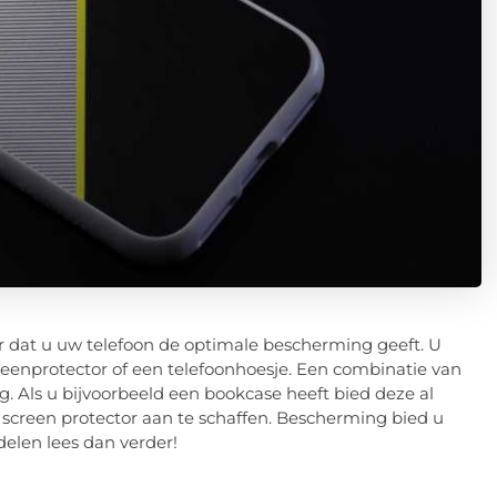
or dat u uw telefoon de optimale bescherming geeft. U
eenprotector of een telefoonhoesje. Een combinatie van
dig. Als u bijvoorbeeld een bookcase heeft bied deze al
 screen protector aan te schaffen. Bescherming bied u
elen lees dan verder!