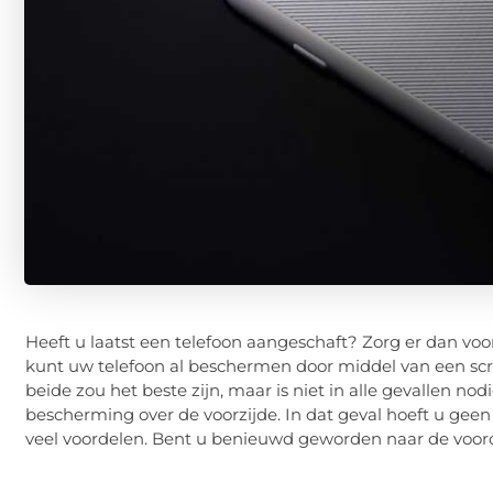
Heeft u laatst een telefoon aangeschaft? Zorg er dan vo
kunt uw telefoon al beschermen door middel van een scr
beide zou het beste zijn, maar is niet in alle gevallen no
bescherming over de voorzijde. In dat geval hoeft u geen
veel voordelen. Bent u benieuwd geworden naar de voord