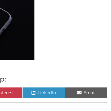
p:
nterest
LinkedIn
Email