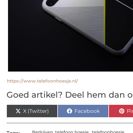
https://www.telefoonhoesje.nl/
Goed artikel? Deel hem dan o
X (Twitter)
Facebook
Pi
Bedrijven
,
telefoon hoesje
,
telefoonhoesje