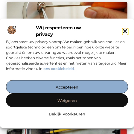
Wij respecteren uw
privacy
Bij ons staat uw privacy voorop.We maken gebruik van cookies en
soortgelijke technologieën om te begrijpen hoe u onze website
gebruikt én om uw ervaring zo waardevol mogelijk te maken.
Cookies hebben diverse functies, zoals het tonen van
Aanbiedingen
gepersonaliseerde advertenties en het meten van sitegebruik. Meer
Wat je moet weten over het onderhouden van
informatie vindt u in
ons cookiebeleid
.
sloten en sleutels
Het onderhouden van je sloten en sleutels
is een essentieel onderdeel van het
Accepteren
behouden van de veiligheid in je woning.
...
Weigeren
Bekijk Voorkeuren