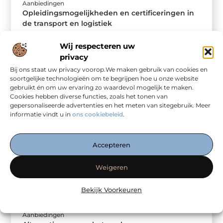
Aanbiedingen
Opleidingsmogelijkheden en certificeringen in
de transport en logistiek
De transport- en logistieke sector is
Wij respecteren uw
voortdurend in beweging en biedt talloze
privacy
carrièremogelijkheden voor zowel
Bij ons staat uw privacy voorop.We maken gebruik van cookies en
beginners als ervaren professionals. ...
soortgelijke technologieën om te begrijpen hoe u onze website
gebruikt én om uw ervaring zo waardevol mogelijk te maken.
Cookies hebben diverse functies, zoals het tonen van
gepersonaliseerde advertenties en het meten van sitegebruik. Meer
informatie vindt u in
ons cookiebeleid
.
Accepteren
Weigeren
Bekijk Voorkeuren
Aanbiedingen