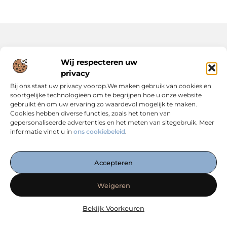
Onze informatie
Wij respecteren uw
privacy
Backlinks Kopen: Slimme Strategie of Risicovolle Keuze?
Inkomsten Genereren met Jouw Website: Zo Maak Je er een Verdienmodel van
Bij ons staat uw privacy voorop.We maken gebruik van cookies en
soortgelijke technologieën om te begrijpen hoe u onze website
gebruikt én om uw ervaring zo waardevol mogelijk te maken.
Cookies hebben diverse functies, zoals het tonen van
gepersonaliseerde advertenties en het meten van sitegebruik. Meer
informatie vindt u in
ons cookiebeleid
.
Dé Centrale Hub voor Kennis, Inspiratie en Expertise
— Verken boeiende blogs, slimme strategieën en praktische
Accepteren
inzichten die jouw online succes versterken. Alles
overzichtelijk op één plek. Start vandaag met ontdekken op
Weigeren
linkwebsolutions.nl!
Bekijk Voorkeuren
@2025 www.linkwebsolutions.nl.All Right Reserved.